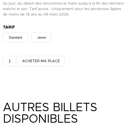
du jour, du début des rencontres le matin jusqu’à la fin des derniers
matchs le soir. Tarif jeune : Uniquement pour les personnes âgées
de moins de 18 ans au 09 mars 2026.
TARIF
Standard
Jeune
ACHETER MA PLACE
AUTRES BILLETS
DISPONIBLES